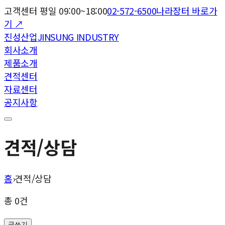
고객센터 평일 09:00~18:00
02-572-6500
나라장터 바로가
기 ↗
진성산업
JINSUNG INDUSTRY
회사소개
제품소개
견적센터
자료센터
공지사항
견적/상담
홈
›
견적/상담
총
0
건
글쓰기